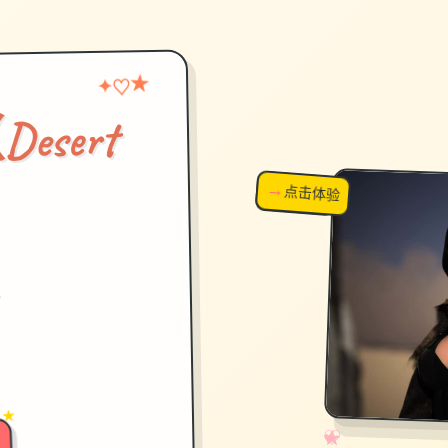
★
♡
✦
sert
→
↗
点击体验
超棒！
）
载
 ★
✧
♡
★
♥