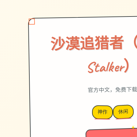
沙漠追猎者（De
Stalker
官方中文，免费下
休闲
神作
→
✦