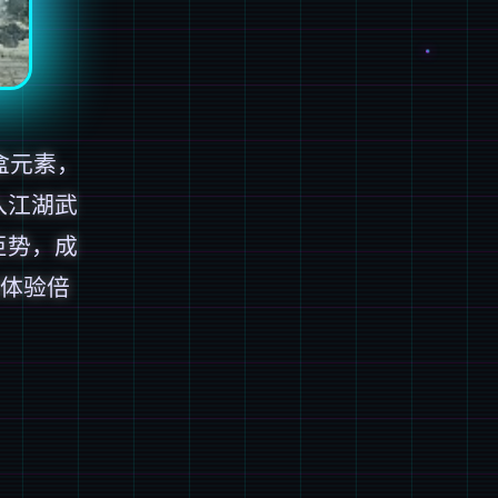
盒元素，
入江湖武
巨势，成
d体验倍