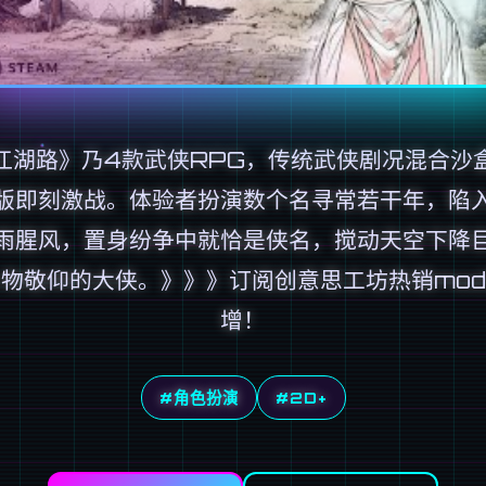
江湖路》乃4款武侠RPG，传统武侠剧况混合沙
版即刻激战。体验者扮演数个名寻常若干年，陷
雨腥风，置身纷争中就恰是侠名，搅动天空下降
物敬仰的大侠。》》》订阅创意思工坊热销mo
增！
#角色扮演
#2D+