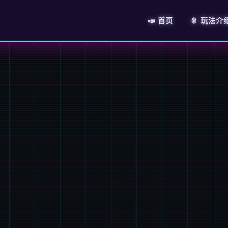
📣 首页
🎇 玩法介