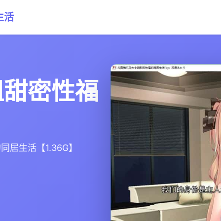
生活
姐甜密性福
同居生活【1.36G】