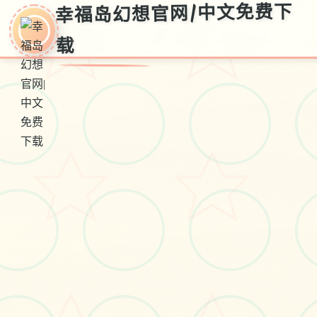
幸福岛幻想官网|中文免费下
载
～
幸
福
岛
幻
想
官
网|
中
文
免
费
下
载
V1.0.6.0,官中步兵版下载