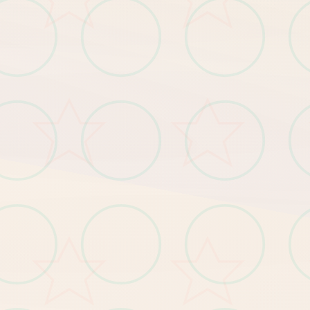
BUG修复
】
修
复
小
部
分
玩
家
无
法
升
级
技
能
的
问
题
【2
。
【3】修复其他已知问题。
优化
【1
】
优
化
部
分
显
示
遮
挡
问
题
。