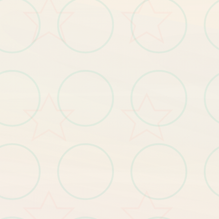
【1
】
岛
自
由
移
动
，
跟
随
玩
家
的
操
作
肆
意
闲
逛
全
；
【3
】
每
故
事
流
程
中
都
穿
插
小
游
戏
，
给
玩
家
解
闷
个
；
【4
丰
富
的
动
态CG
动
画
，
每
个
细
节
动
感
十
足
】
；
----------------------------------
--------------------------------
玛
格
丽
村
长
的
女
儿
，
对
外
面
界
充
满
向
往
紫
色
的
长
发
，
身
材
凹
凸
致
特
：
，
的
世
有
【1
发
布
玛
格
丽
特
新
番
及
主
角
身
份
揭
秘
剧
情
。
】
。