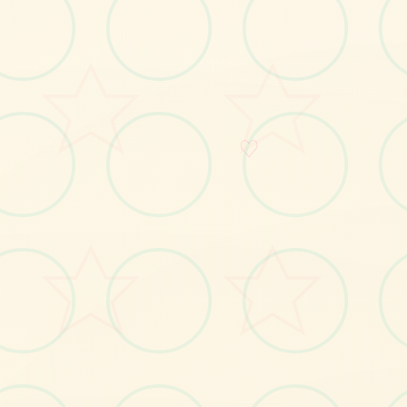
No.1
♡