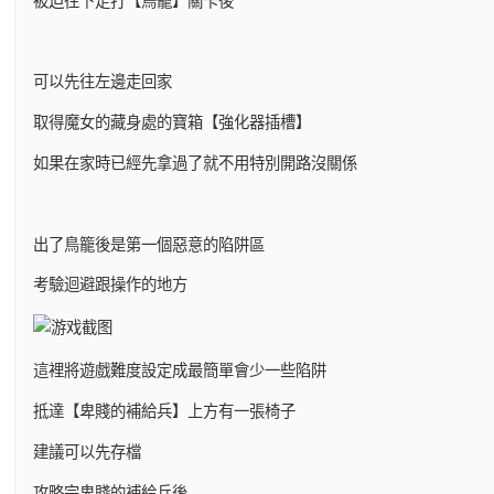
被迫往下走打【鳥籠】關卡後
可以先往左邊走回家
取得魔女的藏身處的寶箱【強化器插槽】
如果在家時已經先拿過了就不用特別開路沒關係
出了鳥籠後是第一個惡意的陷阱區
考驗迴避跟操作的地方
這裡將遊戲難度設定成最簡單會少一些陷阱
抵達【卑賤的補給兵】上方有一張椅子
建議可以先存檔
攻略完卑賤的補給兵後