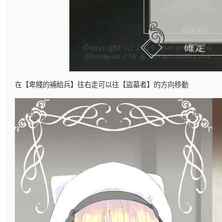
在【卑賤的補給兵】往右走可以往【盜墓者】的方向移動