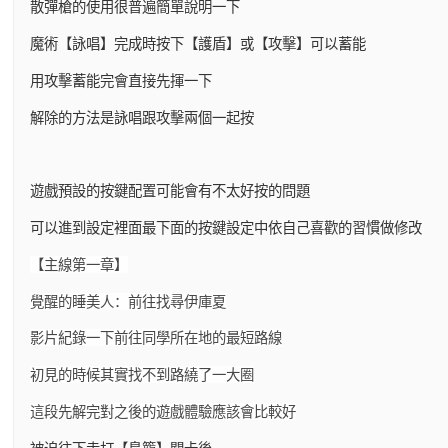
散彈槍的使用很普遍簡單說明一下
魔術【詠唱】完成時按下【護盾】或【攻擊】可以蓄能
用攻擊蓄能完會直接先揮一下
解除的方法是詠唱跟攻擊兩個一起按
遊戲預設的按鍵配置可能會有不太好按的問題
可以進到設定裡面最下面的按鍵設定中依自己喜歡的習慣做修改
【主線第一章】
覺醒的睡美人：前往找尋伊庫夏
影片紀錄一下前往同學所在地的最短路線
初見的時候其實找不到路繞了一大圈
這段先解完對之後的遊戲體驗應該會比較好