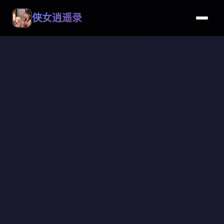
侠女逍遥录