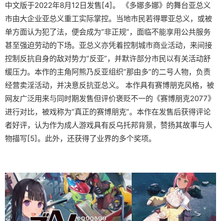
中文版于2022年8月12日发售[4]。 《多娜多娜》的舞台亚总义
市由大企业亚总义重工实际掌控。当地市民若得罪亚总义，或被
单方面认为犯了法，便会成为“非正规”，面临不能享用公共服务
甚至强迫劳动的下场。亚总义亦凭着控制城市商业活动，来间接
控制反抗自身的敌对势力“反亚”，并默许部分市民以有关活动舒
缓压力。本作的主角阿熊乃反亚组织“那由多”的二号人物，负责
经营卖淫活动，并决意反抗亚总义。 本作具有赛博朋克风格，被
网友广泛用来与同时期发售但评价褒贬不一的《赛博朋克2077》
进行对比，被戏称为“真正的赛博朋克”。本作在发售后获得评论
者好评，认为作为成人游戏具有反乌托邦背景，赞扬其故事与人
物描写[5]。此外，还获得了业界的多个奖项。