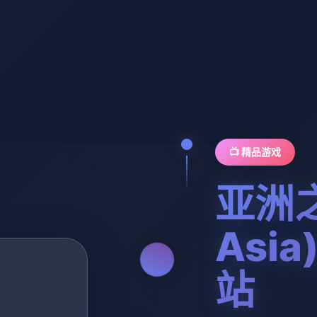
📺 精品游戏
亚洲之
Asi
站