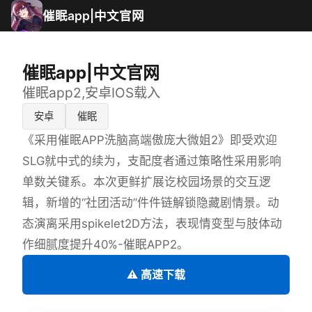
催眠app|中文官网
催眠app|中文官网
催眠app2,安卓IOS载入
安卓
催眠
《采用催眠APP洗脑高端傲庞大微姐2》即受欢迎
SLG就中式的续为，支配度者通过策略性采用影响
单数关键系。本次更鲜扩展讫校园场景的交互逻
辑，新增的“社团活动”件件链解锁隐藏剧情景。动
态演离采用spikelet2D方法，表现情变型与肢体动
作细腻度提升40%-催眠APP2。
⚠️ 高速下载