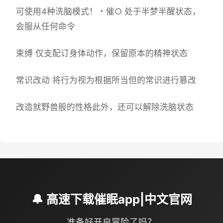
可使用4种洗脑模式！・催○ 处于半梦半醒状态，
会服从任何命令
束缚 仅支配订身体动作，保留原本的精神状态
常识改动 将行为视为根据所当但的常识进行篡改
改造就野兽般的性格此外，还可以解除洗脑状态
🔔 高速下载催眠app|中文官网
准备好开启冒险了吗？