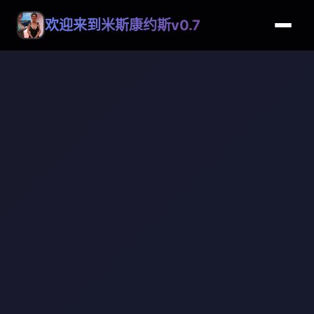
欢迎来到米斯康约斯v0.7