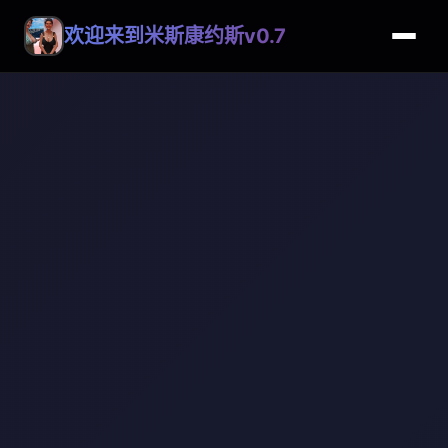
欢迎来到米斯康约斯v0.7