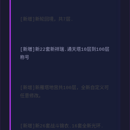
[新增]新轮回境，共7层.
[新増]新22套新祥瑞.通天塔10层到100层
称号
[新增]新雁塔地宫共100层，全新自定义可
任意修改。
[新增]新26套战斗锦衣.16套全新光环.