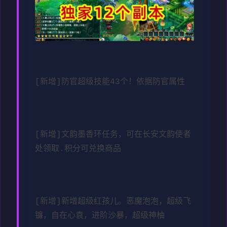
[新增]防官超级技能43个！依据防官属性
[新增]文韵墨香环任务，可在长安文韵使者
处领取.积分可兑换商品
[新增]新增超级红孩儿。恶魔泡泡，超级飞
镰，自在心袁，进阶沙暴，超级神柚