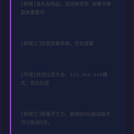
[新增]各礼包物品，双倍掉宝符.钟馗令牌.
副本重置丹
[新增]门仿官房屋系统，优化房屋
[所增]修改比武大会，1v1.3v3.5v5模
式，优化比武
[新增]门新童子之力，副本BOSS挑战每天
可以挑战3次。