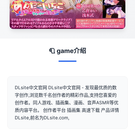
🧻 game介绍
DLsite中文官网 DLsite中文官网 - 发现最优质的数
字创作,浏览数千名创作者的精彩作品,支持您喜爱的
创作者。同人游戏、插画集、漫画、音声ASMR等优
质内容平台。 创作者平台 插画集 高速下载 产品详情
DLsite,前名为DLsite.com,