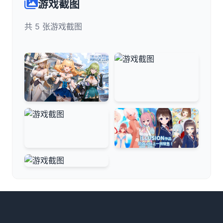
游戏截图
共 5 张游戏截图