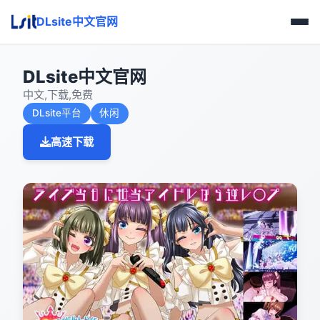
DLsite中文官网
DLsite中文官网
中文,下载,免费
DLsite平台
休闲
高速下载