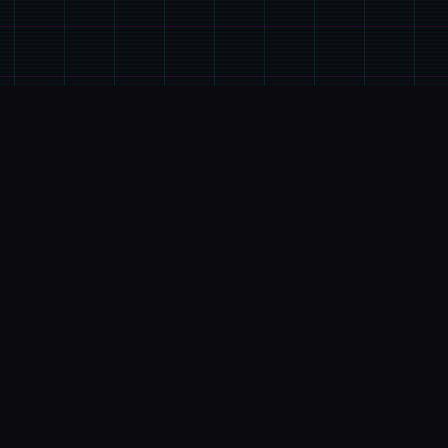
GAME介绍
🌍
 探索极优质中数字创为,浏览数千名创作者的卓越作品,帮助您喜爱的
物品详况 DLsite,前端名为DLsite.com,