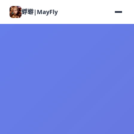
蜉蝣|MayFly