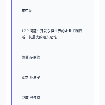
东帝汶
1.7.9 问题：开发永恒世界的企业尤利西
斯，其最大的股东是谁
蒂莫西·伯德
本杰明·法罗
威廉·巴多特