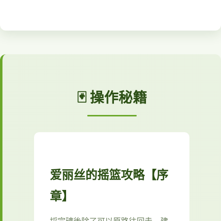
🃏 操作秘籍
爱丽丝的摇篮攻略【序
章】
採完礦後除了可以原路往回走，建