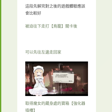
這段先解完對之後的遊戲體驗應該
會比較好
被迫往下走打【鳥籠】關卡後
可以先往左邊走回家
取得魔女的藏身處的寶箱【強化器
插槽】