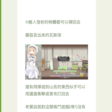
※敵人發射的物體都可以彈回去
蘑菇丟出來的瓦斯球
還有飛彈或劍山丟的東西似乎可以
用護盾衝擊或普攻打回去
老實說我對這類格鬥遊戲(咦?)沒有