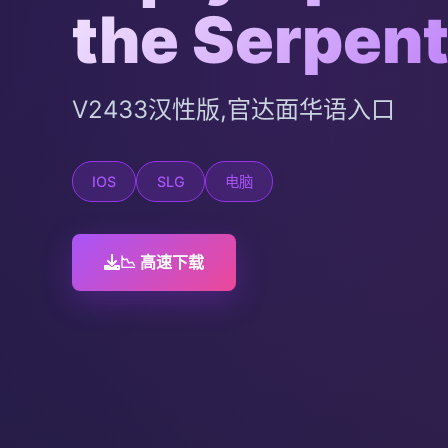
the Serpen
V2433汉性版,官达面华语入口
IOS
SLG
电脑
📉 高速下载